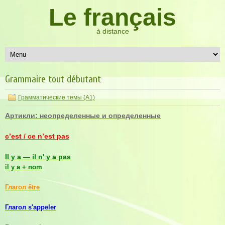
Le français
à distance
Grammaire tout débutant
Грамматические темы (A1)
Артикли: неопределенные и определенные
c’est / ce n’est pas
Il y a — il n' y a pas
il y a + nom
Глагол être
Глагол s'appeler