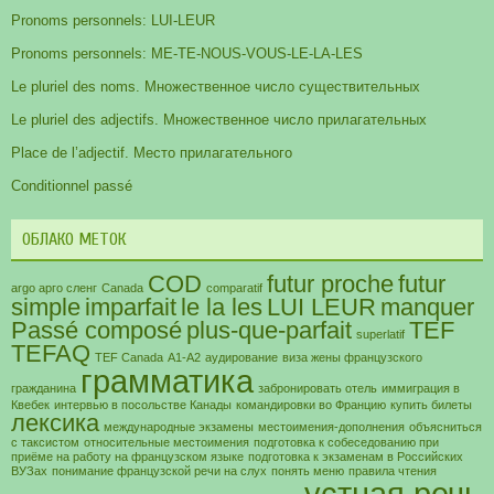
Pronoms personnels: LUI-LEUR
Pronoms personnels: ME-TE-NOUS-VOUS-LE-LA-LES
Le pluriel des noms. Множественное число существительных
Le pluriel des adjectifs. Множественное число прилагательных
Place de l’adjectif. Место прилагательного
Conditionnel passé
ОБЛАКО МЕТОК
COD
futur proche
futur
argo арго сленг
Canada
comparatif
simple
imparfait
le la les
LUI LEUR
manquer
Passé composé
plus-que-parfait
TEF
superlatif
TEFAQ
TEF Canada
А1-А2
аудирование
виза жены французского
грамматика
гражданина
забронировать отель
иммиграция в
Квебек
интервью в посольстве Канады
командировки во Францию
купить билеты
лексика
международные экзамены
местоимения-дополнения
объясниться
с таксистом
относительные местоимения
подготовка к собеседованию при
приёме на работу на французском языке
подготовка к экзаменам в Российских
ВУЗах
понимание французской речи на слух
понять меню
правила чтения
устная речь