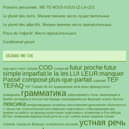
Pronoms personnels: ME-TE-NOUS-VOUS-LE-LA-LES
Le pluriel des noms. Множественное число существительных
Le pluriel des adjectifs. Множественное число прилагательных
Place de l’adjectif. Место прилагательного
Conditionnel passé
ОБЛАКО МЕТОК
COD
futur proche
futur
argo арго сленг
Canada
comparatif
simple
imparfait
le la les
LUI LEUR
manquer
Passé composé
plus-que-parfait
TEF
superlatif
TEFAQ
TEF Canada
А1-А2
аудирование
виза жены французского
грамматика
гражданина
забронировать отель
иммиграция в
Квебек
интервью в посольстве Канады
командировки во Францию
купить билеты
лексика
международные экзамены
местоимения-дополнения
объясниться
с таксистом
относительные местоимения
подготовка к собеседованию при
приёме на работу на французском языке
подготовка к экзаменам в Российских
ВУЗах
понимание французской речи на слух
понять меню
правила чтения
устная речь
слияние
туризм во Франции
углубленное изучение