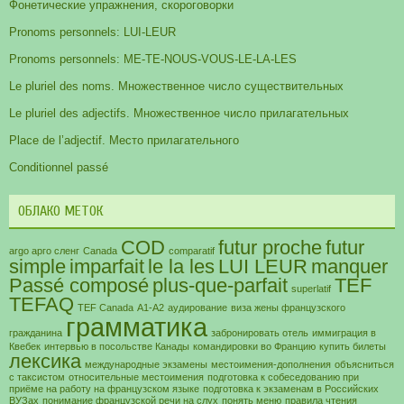
Фонетические упражнения, скороговорки
Pronoms personnels: LUI-LEUR
Pronoms personnels: ME-TE-NOUS-VOUS-LE-LA-LES
Le pluriel des noms. Множественное число существительных
Le pluriel des adjectifs. Множественное число прилагательных
Place de l’adjectif. Место прилагательного
Conditionnel passé
ОБЛАКО МЕТОК
COD
futur proche
futur
argo арго сленг
Canada
comparatif
simple
imparfait
le la les
LUI LEUR
manquer
Passé composé
plus-que-parfait
TEF
superlatif
TEFAQ
TEF Canada
А1-А2
аудирование
виза жены французского
грамматика
гражданина
забронировать отель
иммиграция в
Квебек
интервью в посольстве Канады
командировки во Францию
купить билеты
лексика
международные экзамены
местоимения-дополнения
объясниться
с таксистом
относительные местоимения
подготовка к собеседованию при
приёме на работу на французском языке
подготовка к экзаменам в Российских
ВУЗах
понимание французской речи на слух
понять меню
правила чтения