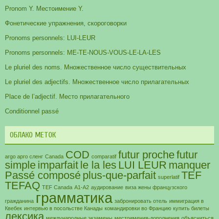
Pronom Y. Местоимение Y.
Фонетические упражнения, скороговорки
Pronoms personnels: LUI-LEUR
Pronoms personnels: ME-TE-NOUS-VOUS-LE-LA-LES
Le pluriel des noms. Множественное число существительных
Le pluriel des adjectifs. Множественное число прилагательных
Place de l’adjectif. Место прилагательного
Conditionnel passé
ОБЛАКО МЕТОК
COD
futur proche
futur
argo арго сленг
Canada
comparatif
simple
imparfait
le la les
LUI LEUR
manquer
Passé composé
plus-que-parfait
TEF
superlatif
TEFAQ
TEF Canada
А1-А2
аудирование
виза жены французского
грамматика
гражданина
забронировать отель
иммиграция в
Квебек
интервью в посольстве Канады
командировки во Францию
купить билеты
лексика
международные экзамены
местоимения-дополнения
объясниться