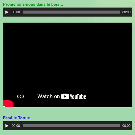
Promenons-nous dans le bois…
00:00
00:00
Famille Tortue
00:00
00:00