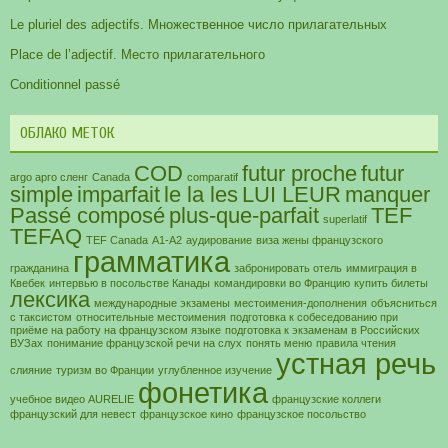
Le pluriel des adjectifs. Множественное число прилагательных
Place de l’adjectif. Место прилагательного
Conditionnel passé
ОБЛАКО МЕТОК
COD
futur proche
futur
argo арго сленг
Canada
comparatif
simple
imparfait
le la les
LUI LEUR
manquer
Passé composé
plus-que-parfait
TEF
superlatif
TEFAQ
TEF Canada
А1-А2
аудирование
виза жены французского
грамматика
гражданина
забронировать отель
иммиграция в
Квебек
интервью в посольстве Канады
командировки во Францию
купить билеты
лексика
международные экзамены
местоимения-дополнения
объясниться
с таксистом
относительные местоимения
подготовка к собеседованию при
приёме на работу на французском языке
подготовка к экзаменам в Российских
ВУЗах
понимание французской речи на слух
понять меню
правила чтения
устная речь
слияние
туризм во Франции
углубленное изучение
фонетика
учебное видео AURELIE
французские коллеги
французский для невест
французское кино
французское посольство