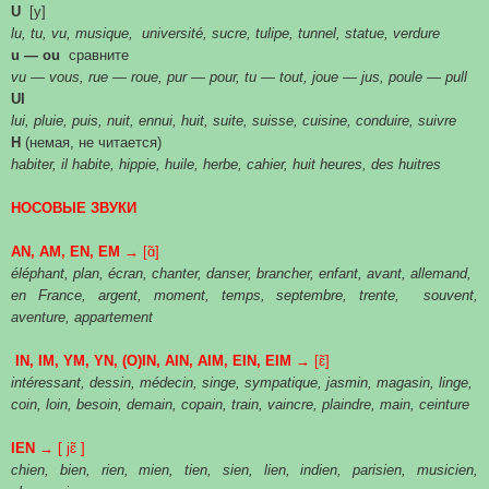
U
[y]
lu, tu, vu, musique, université, sucre, tulipe, tunnel, statue, verdure
u — ou
сравните
vu — vous, rue — roue, pur — pour, tu — tout, joue — jus, poule — pull
UI
lui, pluie, puis, nuit, ennui, huit, suite, suisse, cuisine, conduire, suivre
H
(немая, не читается)
habiter, il habite, hippie, huile, herbe, cahier, huit heures, des huitres
НОСОВЫЕ ЗВУКИ
AN, AM, EN, EM →
[ɑ̃]
éléphant, plan, écran, chanter, danser, brancher, enfant, avant, allemand,
en France, argent, moment, temps, septembre, trente, souvent,
aventure, appartement
IN, IM, YM, YN, (O)IN, AIN, AIM, EIN, EIM →
[ɛ̃]
intéressant, dessin, médecin, singe, sympatique, jasmin, magasin, linge,
coin, loin, besoin, demain, copain, train, vaincre, plaindre, main, ceinture
IEN →
[ jɛ̃ ]
chien, bien, rien, mien, tien, sien, lien, indien, parisien, musicien,