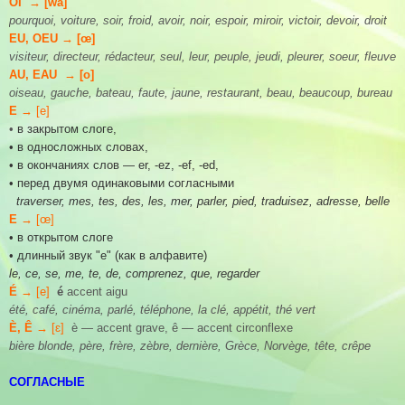
OI → [wа]
pourquoi, voiture, soir, froid, avoir, noir, espoir, miroir, victoir, devoir, droit
EU, OEU → [œ]
visiteur, directeur, rédacteur, seul, leur, peuple, jeudi, pleurer, soeur, fleuve
AU, EAU → [o]
oiseau, gauche, bateau, faute, jaune, restaurant, beau, beaucoup, bureau
E →
[e]
•
в закрытом слоге,
• в односложных словах,
• в окончаниях слов — er, -ez, -ef, -ed,
• перед двумя одинаковыми согласными
traverser, mes, tes, des, les, mer, parler, pied, traduisez, adresse, belle
E →
[œ]
• в открытом слоге
• длинный звук "е" (как в алфавите)
le, ce, se, me, te, de, comprenez, que, regarder
É →
[e]
é
accent aigu
été, café, cinéma, parlé, téléphone, la clé, appétit, thé vert
È, Ê →
[ɛ]
è — accent grave, ê — accent circonflexe
bière blonde, père, frère, zèbre, dernière, Grèce, Norvège, tête, crêpe
СОГЛАСНЫЕ