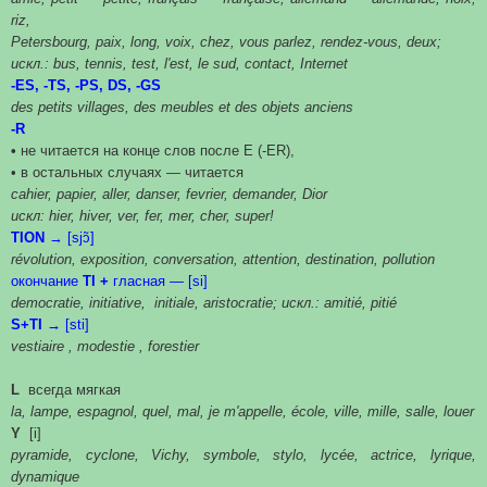
riz,
Petersbourg, paix, long, voix, chez, vous parlez, rendez-vous, deux;
искл.: bus, tennis, test, l'est, le sud, contact, Internet
-ES, -TS, -PS, DS, -GS
des petits villages, des meubles et des objets anciens
-R
•
не читается на конце слов после Е (-ER),
• в остальных случаях — читается
cahier, papier, aller, danser, fevrier, demander, Dior
искл: hier, hiver, ver, fer, mer, cher, super!
TION
→ [sjɔ̃]
révolution, exposition, conversation, attention, destination, pollution
окончание
TI +
гласная — [si]
democratie, initiative, initiale, aristocratie; искл.: amitié, pitié
S+TI →
[sti]
vestiaire , modestie , forestier
L
всегда мягкая
la, lampe, espagnol, quel, mal, je m'appelle, école, ville, mille, salle, louer
Y
[i]
pyramide, cyclone, Vichy, symbole, stylo, lycée, actrice, lyrique,
dynamique