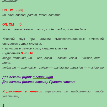
pharmacien
UN, UM →
[œ̃]
un, brun, chacun, parfum, tribun, commun
ON, ОМ →
[õ]
avion, maison, saison, marron, conte, pardon, nous étudions
Носовой звук, при наличии вышеперечисленных сочетаний,
снимается в двух случаях:
• за носовым звуком сразу следует
гласная
• удвоенная
N
или
M
image, immeuble, un — une, copin — copine, voisin — voisine, brun —
brune,
américain — américaine, parisien — parisienne, musicien — musicienne
Для печати (light):
!Lecture_light
Для печати (полная версия):
Правила чтения
Упражнения в чтении
(щелкните по изображению, чтобы
увеличить)
1.