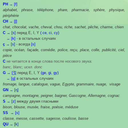
PH →
[f]
alphabet, phrase, téléphone, phare, pharmacie, sphère, physique,
périphérie
CH →
[ʃ]
chat, chocolat, vache, cheval, chou, riche, sachet, pêche, charme, chien
C →
[s]
перед Е, I, Y
( ce, ci, cy)
→ [k]
- в остальных случаях
ç
→
[s]
- всегда
[s]
copie, océan, façade, comédie, police, reçu, place, colle, publicité, ciel,
pièce
С
не читается в конце слова после носового звука:
banc, blanc; искл. donc
G →
[Ʒ]
перед Е, I, Y
(ge, gi, gy)
→ [g]
в остальных случаях
fromage, langue, catalogue, vague, Egypte, grammaire, nuage, visage
GN →
[ƞ
]
campagne, montagne, peigner, baigner, Gascogne, Allemagne, cognac
S →
[z]
между двумя гласными
bison, blouse, musée, fraise, poésie, méduse
SS
→ [s]
classe, messe, cassette, sagesse, coulisse, basse
QU →
[k]