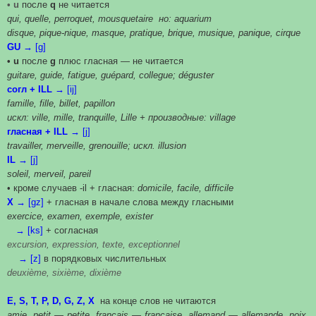
• u
после
q
не читается
qui, quelle, perroquet, mousquetaire но: aquarium
disque, pique-nique, masque, pratique, brique, musique, panique, cirque
GU →
[g]
• u
после
g
плюс гласная — не читается
guitare, guide, fatigue, guépard, collegue; déguster
согл + ILL →
[ij]
famille, fille, billet, papillon
искл: ville, mille, tranquille, Lille + производные: village
гласная + ILL →
[j]
travailler, merveille, grenouille; искл. illusion
IL →
[j]
soleil, merveil, pareil
• кроме случаев -il + гласная:
domicile, facile, difficile
X →
[gz]
+ гласная в начале слова между гласными
exercice, examen, exemple, exister
→ [ks]
+ согласная
excursion, expression, texte, exceptionnel
→ [z]
в порядковых числительных
deuxième, sixième, dixième
E, S, T, P, D, G, Z, X
на конце слов не читаются
amie, petit — petite, français — française, allemand — allemande, noix,