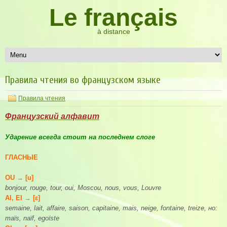
Le français
à distance
Правила чтения во французском языке
Правила чтения
Французский алфавит
Ударение всегда стоит на последнем слоге
ГЛАСНЫЕ
OU → [u]
bonjour, rouge, tour, oui, Moscou, nous, vous, Louvre
AI, EI → [ɛ]
semaine, lait, affaire, saison, capitaine, mais, neige, fontaine, treize, но:
maϊs, naϊf, egoϊste