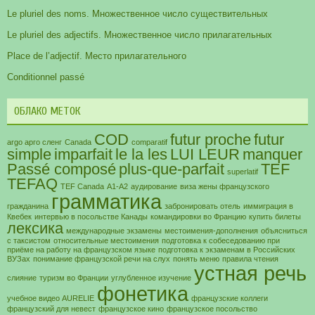
Le pluriel des noms. Множественное число существительных
Le pluriel des adjectifs. Множественное число прилагательных
Place de l’adjectif. Место прилагательного
Conditionnel passé
ОБЛАКО МЕТОК
COD
futur proche
futur
argo арго сленг
Canada
comparatif
simple
imparfait
le la les
LUI LEUR
manquer
Passé composé
plus-que-parfait
TEF
superlatif
TEFAQ
TEF Canada
А1-А2
аудирование
виза жены французского
грамматика
гражданина
забронировать отель
иммиграция в
Квебек
интервью в посольстве Канады
командировки во Францию
купить билеты
лексика
международные экзамены
местоимения-дополнения
объясниться
с таксистом
относительные местоимения
подготовка к собеседованию при
приёме на работу на французском языке
подготовка к экзаменам в Российских
ВУЗах
понимание французской речи на слух
понять меню
правила чтения
устная речь
слияние
туризм во Франции
углубленное изучение
фонетика
учебное видео AURELIE
французские коллеги
французский для невест
французское кино
французское посольство