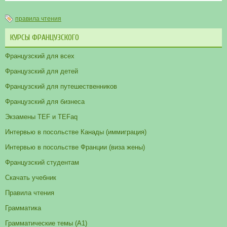
правила чтения
КУРСЫ ФРАНЦУЗСКОГО
Французский для всех
Французский для детей
Французский для путешественников
Французский для бизнеса
Экзамены TEF и TEFaq
Интервью в посольстве Канады (иммиграция)
Интервью в посольстве Франции (виза жены)
Французский студентам
Скачать учебник
Правила чтения
Грамматика
Грамматические темы (A1)