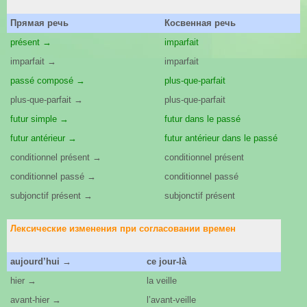
Прямая речь
Косвенная речь
présent →
imparfait
imparfait →
imparfait
passé composé →
plus-que-parfait
plus-que-parfait →
plus-que-parfait
futur simple →
futur dans le passé
futur antérieur →
futur antérieur dans le passé
conditionnel présent →
conditionnel présent
conditionnel passé →
conditionnel passé
subjonctif présent →
subjonctif présent
Лексические изменения при согласовании времен
aujourd’hui →
ce jour-là
hier →
la veille
avant-hier →
l’avant-veille