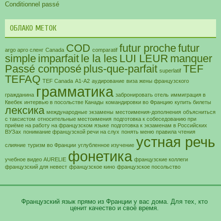
Conditionnel passé
ОБЛАКО МЕТОК
COD
futur proche
futur
argo арго сленг
Canada
comparatif
simple
imparfait
le la les
LUI LEUR
manquer
Passé composé
plus-que-parfait
TEF
superlatif
TEFAQ
TEF Canada
А1-А2
аудирование
виза жены французского
грамматика
гражданина
забронировать отель
иммиграция в
Квебек
интервью в посольстве Канады
командировки во Францию
купить билеты
лексика
международные экзамены
местоимения-дополнения
объясниться
с таксистом
относительные местоимения
подготовка к собеседованию при
приёме на работу на французском языке
подготовка к экзаменам в Российских
ВУЗах
понимание французской речи на слух
понять меню
правила чтения
устная речь
слияние
туризм во Франции
углубленное изучение
фонетика
учебное видео AURELIE
французские коллеги
французский для невест
французское кино
французское посольство
Французский язык прямо из Франции у вас дома. Для тех, кто
ценит качество и своё время.