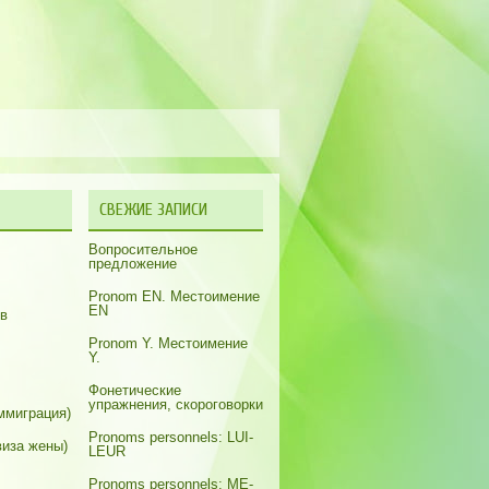
СВЕЖИЕ ЗАПИСИ
Вопросительное
предложение
Pronom EN. Местоимение
EN
ов
Pronom Y. Местоимение
Y.
Фонетические
упражнения, скороговорки
ммиграция)
Pronoms personnels: LUI-
виза жены)
LEUR
Pronoms personnels: ME-