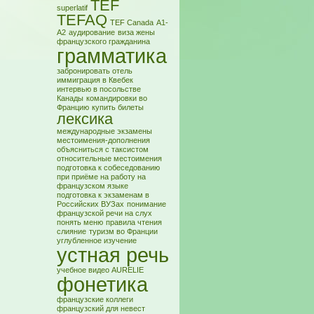
TEF
superlatif
TEFAQ
TEF Canada
А1-
А2
аудирование
виза жены
французского гражданина
грамматика
забронировать отель
иммиграция в Квебек
интервью в посольстве
Канады
командировки во
Францию
купить билеты
лексика
международные экзамены
местоимения-дополнения
объясниться с таксистом
относительные местоимения
подготовка к собеседованию
при приёме на работу на
французском языке
подготовка к экзаменам в
Российских ВУЗах
понимание
французской речи на слух
понять меню
правила чтения
слияние
туризм во Франции
углубленное изучение
устная речь
учебное видео AURELIE
фонетика
французские коллеги
французский для невест