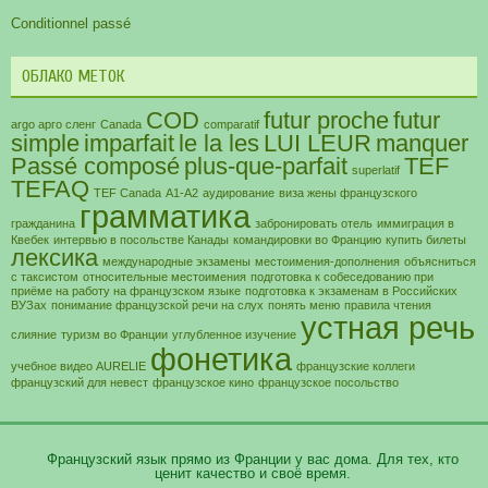
Conditionnel passé
ОБЛАКО МЕТОК
COD
futur proche
futur
argo арго сленг
Canada
comparatif
simple
imparfait
le la les
LUI LEUR
manquer
Passé composé
plus-que-parfait
TEF
superlatif
TEFAQ
TEF Canada
А1-А2
аудирование
виза жены французского
грамматика
гражданина
забронировать отель
иммиграция в
Квебек
интервью в посольстве Канады
командировки во Францию
купить билеты
лексика
международные экзамены
местоимения-дополнения
объясниться
с таксистом
относительные местоимения
подготовка к собеседованию при
приёме на работу на французском языке
подготовка к экзаменам в Российских
ВУЗах
понимание французской речи на слух
понять меню
правила чтения
устная речь
слияние
туризм во Франции
углубленное изучение
фонетика
учебное видео AURELIE
французские коллеги
французский для невест
французское кино
французское посольство
Французский язык прямо из Франции у вас дома. Для тех, кто
ценит качество и своё время.