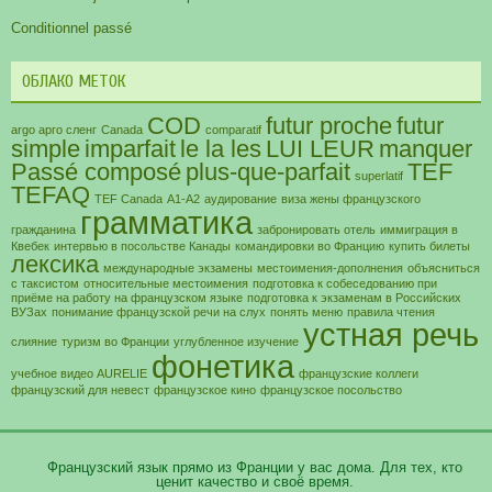
Conditionnel passé
ОБЛАКО МЕТОК
COD
futur proche
futur
argo арго сленг
Canada
comparatif
simple
imparfait
le la les
LUI LEUR
manquer
Passé composé
plus-que-parfait
TEF
superlatif
TEFAQ
TEF Canada
А1-А2
аудирование
виза жены французского
грамматика
гражданина
забронировать отель
иммиграция в
Квебек
интервью в посольстве Канады
командировки во Францию
купить билеты
лексика
международные экзамены
местоимения-дополнения
объясниться
с таксистом
относительные местоимения
подготовка к собеседованию при
приёме на работу на французском языке
подготовка к экзаменам в Российских
ВУЗах
понимание французской речи на слух
понять меню
правила чтения
устная речь
слияние
туризм во Франции
углубленное изучение
фонетика
учебное видео AURELIE
французские коллеги
французский для невест
французское кино
французское посольство
Французский язык прямо из Франции у вас дома. Для тех, кто
ценит качество и своё время.