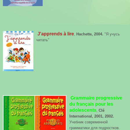
J'apprends à lire
,
Hachette, 2004.
"Я у
чусь
читать"
Grammaire progressive
du français pour les
adolescents
,
Clé
International, 2001, 2002.
Учебник cовременной
грамматики для подростков.