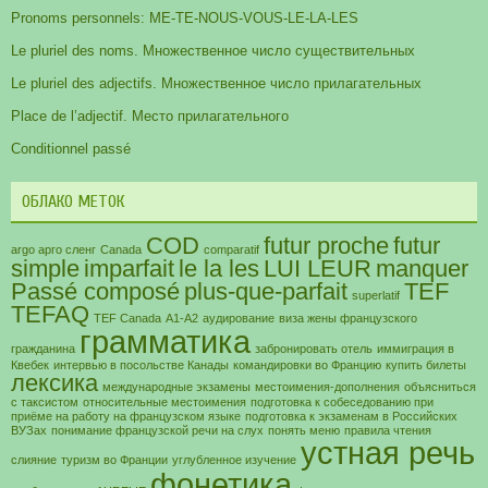
Pronoms personnels: ME-TE-NOUS-VOUS-LE-LA-LES
Le pluriel des noms. Множественное число существительных
Le pluriel des adjectifs. Множественное число прилагательных
Place de l’adjectif. Место прилагательного
Conditionnel passé
ОБЛАКО МЕТОК
COD
futur proche
futur
argo арго сленг
Canada
comparatif
simple
imparfait
le la les
LUI LEUR
manquer
Passé composé
plus-que-parfait
TEF
superlatif
TEFAQ
TEF Canada
А1-А2
аудирование
виза жены французского
грамматика
гражданина
забронировать отель
иммиграция в
Квебек
интервью в посольстве Канады
командировки во Францию
купить билеты
лексика
международные экзамены
местоимения-дополнения
объясниться
с таксистом
относительные местоимения
подготовка к собеседованию при
приёме на работу на французском языке
подготовка к экзаменам в Российских
ВУЗах
понимание французской речи на слух
понять меню
правила чтения
устная речь
слияние
туризм во Франции
углубленное изучение
фонетика