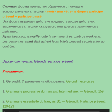
Сложная форма причастия
образуется с помощью
вспомогательных глаголов
«avoir» или «être» в форме participe
présent + participe passé
.
Эта форма выражает действие предшествующее действию,
выраженному глаголом сказуемого или другому законченному
действию.
Ayant
beaucoup
travaillé
toute la semaine, il est parti ce week-end.
Les personnes
ayant
déjà
acheté
leurs billets peuvent se présenter au
contrôle.
Версия для печати:
Gérondif_participe_présent
Упражнения:
1.
Gerondif.
Упражнения на образование.
Gerondif_exercices
1.
Grammaire progressive du français. Intermediaire. — Gérondif, 159
2.
Grammaire essentielle du français B1 — Gérondif. Participe présent.
120-123