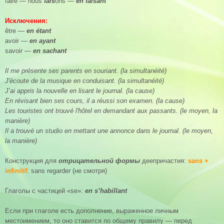
faire — nous
fais
ons —
en faisant
Исключения:
être —
en étant
avoir —
en ayant
savoir —
en sachant
Il me présente ses parents en souriant. (la simultanéité)
J'écoute de la musique en conduisant. (la simultanéité)
J’ai appris la nouvelle en lisant le journal. (la cause)
En révisant bien ses cours, il a réussi son examen. (la cause)
Les touristes ont trouvé l'hôtel en demandant aux passants. (le moyen, la
manière)
Il a trouvé un studio en mettant une annonce dans le journal. (le moyen,
la manière)
Конструкция для
отрицательной формы
деепричастия:
sans +
infinitif
: sans regarder (не смотря)
Глаголы с частицей «se»:
en s’habillant
Если при глаголе есть дополнение, выраженное личным
местоимением, то оно ставится по общему правилу — перед