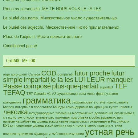
Pronoms personnels: ME-TE-NOUS-VOUS-LE-LA-LES
Le pluriel des noms. Множественное число существительных
Le pluriel des adjectifs. Множественное число прилагательных
Place de l’adjectif. Место прилагательного
Conditionnel passé
ОБЛАКО МЕТОК
COD
futur proche
futur
argo арго сленг
Canada
comparatif
simple
imparfait
le la les
LUI LEUR
manquer
Passé composé
plus-que-parfait
TEF
superlatif
TEFAQ
TEF Canada
А1-А2
аудирование
виза жены французского
грамматика
гражданина
забронировать отель
иммиграция в
Квебек
интервью в посольстве Канады
командировки во Францию
купить билеты
лексика
международные экзамены
местоимения-дополнения
объясниться
с таксистом
относительные местоимения
подготовка к собеседованию при
приёме на работу на французском языке
подготовка к экзаменам в Российских
ВУЗах
понимание французской речи на слух
понять меню
правила чтения
устная речь
слияние
туризм во Франции
углубленное изучение