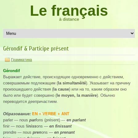
Le français
à distance
Gérondif & Participe présent
Грамматика
Gérondif
Выражает действие, происходящее одновременно с действием,
совершаемым подлежащим (
la simultanéité
). Указывает на причину
произошедшего действия (
la cause
) или на то, каким образом оно
было или будет совершено (
le moyen, la manière
). Обычно
переводится деепричастием.
Образование:
EN + VERBE + ANT
parler — nous
parl
ons (présent) —
en parlant
finir — nous f
iniss
ons —
en finissant
prendre — nous
pren
ons —
en prenant